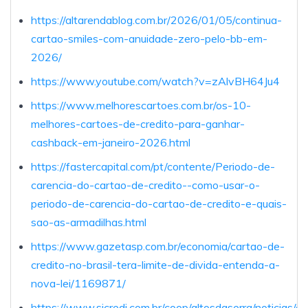
https://altarendablog.com.br/2026/01/05/continua-
cartao-smiles-com-anuidade-zero-pelo-bb-em-
2026/
https://www.youtube.com/watch?v=zAlvBH64Ju4
https://www.melhorescartoes.com.br/os-10-
melhores-cartoes-de-credito-para-ganhar-
cashback-em-janeiro-2026.html
https://fastercapital.com/pt/contente/Periodo-de-
carencia-do-cartao-de-credito--como-usar-o-
periodo-de-carencia-do-cartao-de-credito-e-quais-
sao-as-armadilhas.html
https://www.gazetasp.com.br/economia/cartao-de-
credito-no-brasil-tera-limite-de-divida-entenda-a-
nova-lei/1169871/
https://www.sicredi.com.br/coop/altosdaserra/noticias/di