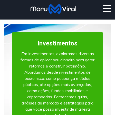
Investimentos
Em Investimentos, exploramos diversas
formas de aplicar seu dinheiro para gerar
retornos e construir patrimônio.
Abordamos desde investimentos de
baixo risco, como poupança e títulos
públicos, até opções mais avançadas,
como ações, fundos imobiliários e
criptomoedas. Fornecemos guias,
análises de mercado e estratégias para
que você possa investir de maneira