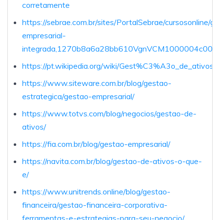
corretamente
https://sebrae.com.br/sites/PortalSebrae/cursosonline/g
empresarial-
integrada,1270b8a6a28bb610VgnVCM1000004c00
https://pt.wikipedia.org/wiki/Gest%C3%A3o_de_ativos
https://www.siteware.com.br/blog/gestao-
estrategica/gestao-empresarial/
https://www.totvs.com/blog/negocios/gestao-de-
ativos/
https://fia.com.br/blog/gestao-empresarial/
https://navita.com.br/blog/gestao-de-ativos-o-que-
e/
https://www.unitrends.online/blog/gestao-
financeira/gestao-financeira-corporativa-
ferramentas-e-estrategias-para-seu-negocio/