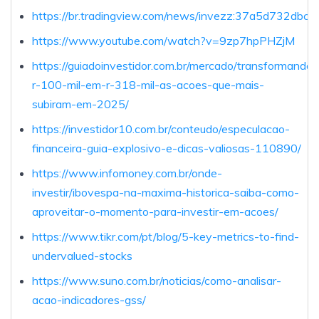
https://br.tradingview.com/news/invezz:37a5d732dbc8
https://www.youtube.com/watch?v=9zp7hpPHZjM
https://guiadoinvestidor.com.br/mercado/transformando-
r-100-mil-em-r-318-mil-as-acoes-que-mais-
subiram-em-2025/
https://investidor10.com.br/conteudo/especulacao-
financeira-guia-explosivo-e-dicas-valiosas-110890/
https://www.infomoney.com.br/onde-
investir/ibovespa-na-maxima-historica-saiba-como-
aproveitar-o-momento-para-investir-em-acoes/
https://www.tikr.com/pt/blog/5-key-metrics-to-find-
undervalued-stocks
https://www.suno.com.br/noticias/como-analisar-
acao-indicadores-gss/