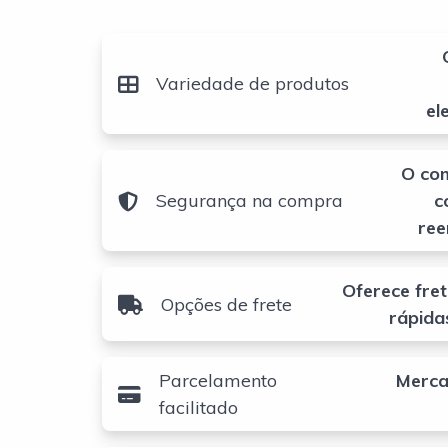
Variedade de produtos
el
O com
Segurança na compra
c
ree
Oferece fre
Opções de frete
rápida
Parcelamento
Merca
facilitado