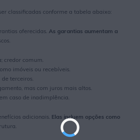
r classificadas conforme a tabela abaixo:
rantias oferecidas.
As garantias aumentam a
cos.
a; credor comum.
omo imóveis ou recebíveis.
de terceiros.
amento, mas com juros mais altos.
em caso de inadimplência.
efícios adicionais.
Elas incluem opções como
rutura.