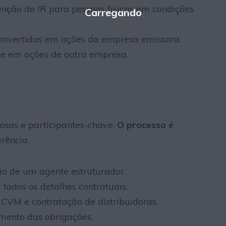
nção de IR para pessoas físicas em condições
nvertidas em ações da empresa emissora.
e em ações de outra empresa.
osas e participantes-chave.
O processo é
rência.
io de um agente estruturador.
todos os detalhes contratuais.
 CVM e contratação de distribuidoras.
mento das obrigações.