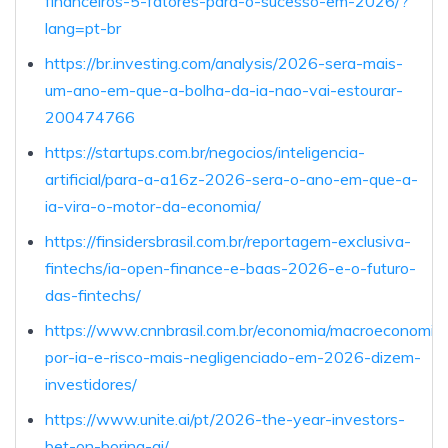
financeiros-5-fatores-para-o-sucesso-em-2026/?
lang=pt-br
https://br.investing.com/analysis/2026-sera-mais-
um-ano-em-que-a-bolha-da-ia-nao-vai-estourar-
200474766
https://startups.com.br/negocios/inteligencia-
artificial/para-a-a16z-2026-sera-o-ano-em-que-a-
ia-vira-o-motor-da-economia/
https://finsidersbrasil.com.br/reportagem-exclusiva-
fintechs/ia-open-finance-e-baas-2026-e-o-futuro-
das-fintechs/
https://www.cnnbrasil.com.br/economia/macroeconomia/
por-ia-e-risco-mais-negligenciado-em-2026-dizem-
investidores/
https://www.unite.ai/pt/2026-the-year-investors-
bet-on-boring-ai/