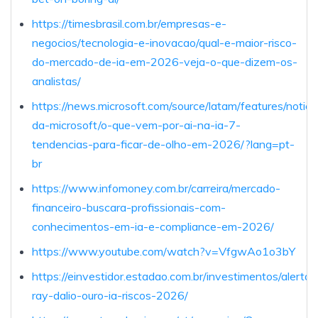
https://timesbrasil.com.br/empresas-e-
negocios/tecnologia-e-inovacao/qual-e-maior-risco-
do-mercado-de-ia-em-2026-veja-o-que-dizem-os-
analistas/
https://news.microsoft.com/source/latam/features/notici
da-microsoft/o-que-vem-por-ai-na-ia-7-
tendencias-para-ficar-de-olho-em-2026/?lang=pt-
br
https://www.infomoney.com.br/carreira/mercado-
financeiro-buscara-profissionais-com-
conhecimentos-em-ia-e-compliance-em-2026/
https://www.youtube.com/watch?v=VfgwAo1o3bY
https://einvestidor.estadao.com.br/investimentos/alerta-
ray-dalio-ouro-ia-riscos-2026/