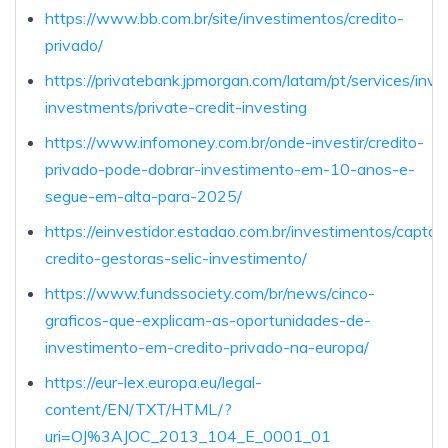
https://www.bb.com.br/site/investimentos/credito-
privado/
https://privatebank.jpmorgan.com/latam/pt/services/inves
investments/private-credit-investing
https://www.infomoney.com.br/onde-investir/credito-
privado-pode-dobrar-investimento-em-10-anos-e-
segue-em-alta-para-2025/
https://einvestidor.estadao.com.br/investimentos/captac
credito-gestoras-selic-investimento/
https://www.fundssociety.com/br/news/cinco-
graficos-que-explicam-as-oportunidades-de-
investimento-em-credito-privado-na-europa/
https://eur-lex.europa.eu/legal-
content/EN/TXT/HTML/?
uri=OJ%3AJOC_2013_104_E_0001_01