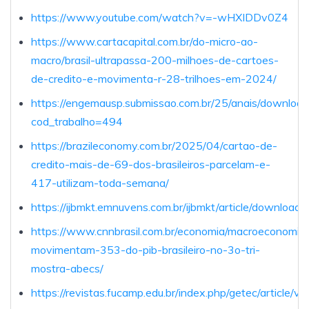
https://www.youtube.com/watch?v=-wHXIDDv0Z4
https://www.cartacapital.com.br/do-micro-ao-
macro/brasil-ultrapassa-200-milhoes-de-cartoes-
de-credito-e-movimenta-r-28-trilhoes-em-2024/
https://engemausp.submissao.com.br/25/anais/download
cod_trabalho=494
https://brazileconomy.com.br/2025/04/cartao-de-
credito-mais-de-69-dos-brasileiros-parcelam-e-
417-utilizam-toda-semana/
https://ijbmkt.emnuvens.com.br/ijbmkt/article/download
https://www.cnnbrasil.com.br/economia/macroeconomia/
movimentam-353-do-pib-brasileiro-no-3o-tri-
mostra-abecs/
https://revistas.fucamp.edu.br/index.php/getec/article