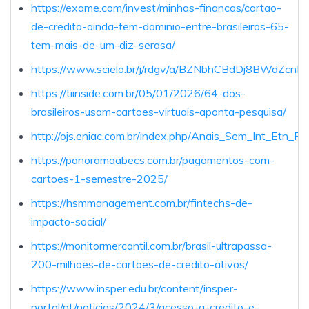
https://exame.com/invest/minhas-financas/cartao-
de-credito-ainda-tem-dominio-entre-brasileiros-65-
tem-mais-de-um-diz-serasa/
https://www.scielo.br/j/rdgv/a/BZNbhCBdDj8BWdZcnF
https://tiinside.com.br/05/01/2026/64-dos-
brasileiros-usam-cartoes-virtuais-aponta-pesquisa/
http://ojs.eniac.com.br/index.php/Anais_Sem_Int_Etn_Ra
https://panoramaabecs.com.br/pagamentos-com-
cartoes-1-semestre-2025/
https://hsmmanagement.com.br/fintechs-de-
impacto-social/
https://monitormercantil.com.br/brasil-ultrapassa-
200-milhoes-de-cartoes-de-credito-ativos/
https://www.insper.edu.br/content/insper-
portal/pt/noticias/2024/3/acesso-a-credito-e-